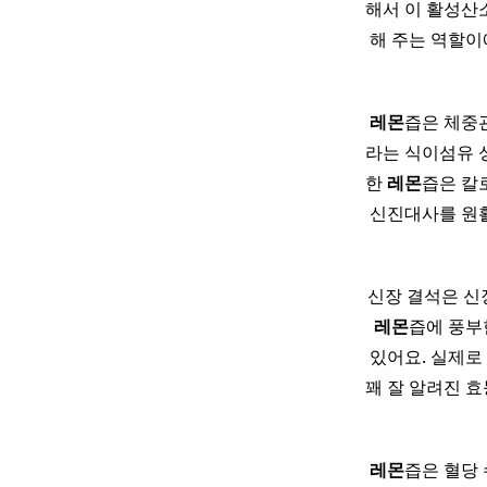
해서 이 활성산소
해 주는 역할이
레몬
즙은 체중
라는 식이섬유 성
한
레몬
즙은 칼
신진대사를 원
신장 결석은 신
레몬
즙에 풍부
있어요. 실제로
꽤 잘 알려진 
레몬
즙은 혈당