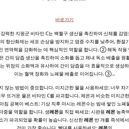
바로가기
 강력한 지원군 비타민 C는 백혈구 생산을 촉진하여 신체를 감
속의 항산화제는 세포 손상을 방지하고 염증 수치를 낮추어, 환절
 면역력을 강화하는 데 핵심적인 역할을 합니다. ② 해독 작용 
은 간의 담즙 생산을 촉진하여 소화를 돕고 체내 독소 배출을 원
조는 위장의 소화액과 유사하여 간이 담즙을 더 효율적으로 생성하
이는 혈액 정화와 노폐물 배출로 이어집니다. ③…
지 않는 방법이 중요합니다. 미지근한 물을 사용하세요: 너무 차
너무 뜨거운 물은 비타민 C를 파괴합니다. 체온과 비슷한 미지근
 아침 공복이 베스트: 기상 직후 마시는 레몬수는 밤새 쌓인 노폐
마중물 역할을 합니다. 생
레몬
을 직접 짜세요: 시판용
레몬
농축액
소가 파괴되었을 확률이 높습니다. 신선한
레몬
반 개를 즉석에서
것이 가장 좋습니다. 빨대를 사용하세요:
레몬
의