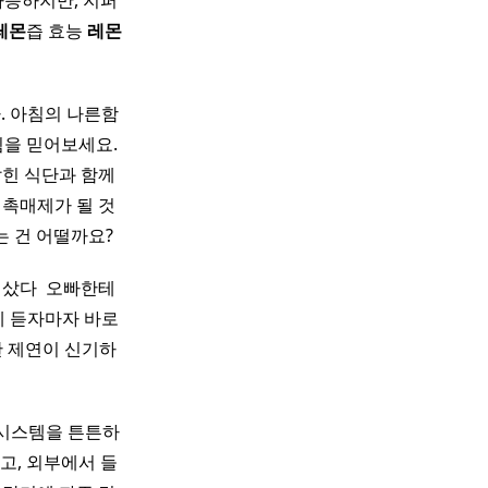
가능하지만, 지퍼
레몬
즙 효능
레몬
. 아침의 나른함
힘을 믿어보세요.
잡힌 식단과 함께
 촉매제가 될 것
는 건 어떨까요?
샀다 ​ 오빠한테
데 듣자마자 바로
한 제연이 신기하
 시스템을 튼튼하
고, 외부에서 들