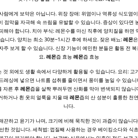
 사람에게 보약은 아닙니다. 위장 장애: 위염이나 역류성 식도염
이 점막을 자극해 속 쓰림을 유발할 수 있습니다. 증상이 있다면 
피해야 합니다. 치아 부식: 레몬수를 마신 직후에 양치질을 하면
습니다. 양치는 최소 30분~1시간 후에 하세요. 잦은 배뇨:
레몬
은
자주 보게 할 수 있습니다. 신장 기능이 예민한 분들은 활동 전 
요.
레몬
즙 효능
레몬
즙 효능
 것 외에도 생활 속에서 다양하게 활용될 수 있습니다. 요리: 고
드레싱에 넣으면 나트륨 섭취를 줄이면서 풍미를 높일 수 있습니다.
 자른 후
레몬
즙을 살짝 뿌려두면 산화를 막아 변색되지 않습니다.
거하거나 흰 옷의 얼룩을 지울 때
레몬
즙의 산 성분이 훌륭한 천연
니다.
매끈하고 윤기가 나며, 크기에 비해 묵직한 것이 과즙이 많습니다.
선한 것입니다. 세척법: 껍질째 사용하는 경우 베이킹소다와 식