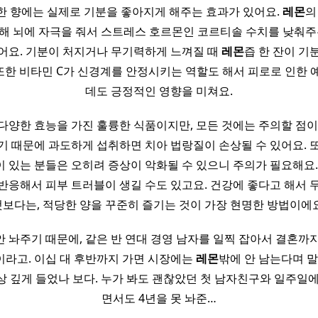
한 향에는 실제로 기분을 좋아지게 해주는 효과가 있어요.
레몬
의
해 뇌에 자극을 줘서 스트레스 호르몬인 코르티솔 수치를 낮춰주
어요. 기분이 처지거나 무기력하게 느껴질 때
레몬
즙 한 잔이 기
 또한 비타민 C가 신경계를 안정시키는 역할도 해서 피로로 인한
데도 긍정적인 영향을 미쳐요.
 다양한 효능을 가진 훌륭한 식품이지만, 모든 것에는 주의할 점이
기 때문에 과도하게 섭취하면 치아 법랑질이 손상될 수 있어요. 
 있는 분들은 오히려 증상이 악화될 수 있으니 주의가 필요해요.
반응해서 피부 트러블이 생길 수도 있고요. 건강에 좋다고 해서 
것보다는, 적당한 양을 꾸준히 즐기는 것이 가장 현명한 방법이에요
 놔주기 때문에, 같은 반 연대 경영 남자를 일찍 잡아서 결혼까지
이라고. 이십 대 후반까지 가면 시장에는
레몬
밖에 안 남는다며 말
상 깊게 들었나 보다. 누가 봐도 괜찮았던 첫 남자친구와 일주일에
면서도 4년을 못 놔준…