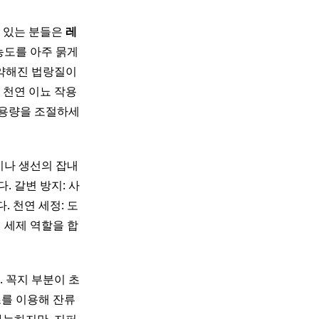
이 있는 분들은
레
농도를 아주 묽게
 약해진 법랑질이
 천연 이뇨 작용
복용량을 조절하세
기나 생선의 잡내
 갈변 방지: 사
 천연 세정: 도
 세제 역할을 합
 꼭지 부분이 초
초를 이용해 잔류