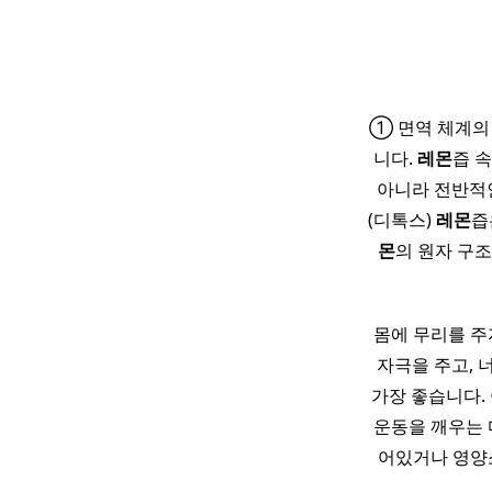
① 면역 체계의
니다.
레몬
즙 
아니라 전반적인
(디톡스)
레몬
즙
몬
의 원자 구
몸에 무리를 주
자극을 주고, 
가장 좋습니다.
운동을 깨우는 
어있거나 영양