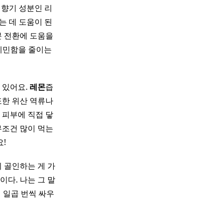
 향기 성분인 리
는 데 도움이 된
분 전환에 도움을
 예민함을 줄이는
 있어요.
레몬
즙
또한 위산 역류나
 피부에 직접 닿
무조건 많이 먹는
!
 골인하는 게 가
이다. 나는 그 말
 일곱 번씩 싸우