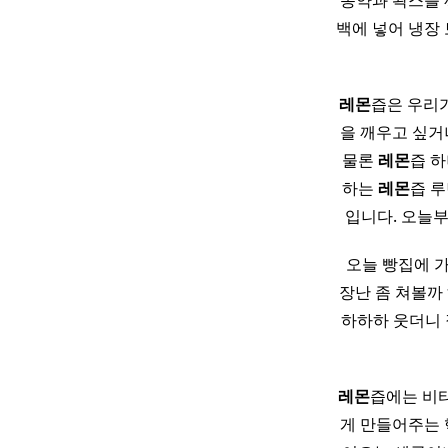
농약과 왁스를 
백에 넣어 냉장
레몬
즙은 우리가
을 깨우고 싶거
물론
레몬
즙 
하는
레몬
즙 
입니다. 오늘
​ 오늘 빵집에
장난 좀 쳐볼까
하하하 웃더니 
레몬
즙에는 비타
게 만들어주는 