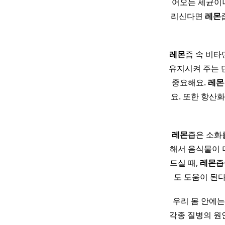
어오는 세균이나
리신다면
레몬
레몬
즙 속 비타
유지시켜 주는 
중요해요.
레몬
요. 또한 항산
레몬
즙은 소화
해서 음식물이 
드실 때,
레몬
즙
도 도움이 된다
우리 몸 안에
각종 질병의 원