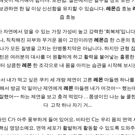
깨끗이 제거해야 합니다. 보관법: 실온에서는 일주일 정도 보관 
 보관하면 한 달 이상 신선함을 유지할 수 있습니다.
레몬
즙 효능
즙 효능
 자연에서 얻을 수 있는 가장 가성비 높고 강력한 ‘회복제’입니다
나, 칙칙해진 피부와 무거운 몸이 고민이라면
레몬
즙 한 스푼의 
하나가 모든 질병을 고치는 만병통치약은 아닙니다. 하지만 균형 
루틴은 여러분의 대사를 더 원활하게 하고 활력을 불어넣는 훌륭한
부터 상큼한
레몬
한 조각으로 내 몸을 아끼는 습관을 시작해 보시
 가서 내가 먹고 싶은 쿠키 세 개랑 제연이 고른
레몬
마들렌 하나를 
 해서 방금 막 일어난 제연에게
레몬
마들렌 내가 머것어~~ 했는
잘했어~~ 하는 제연을 보고 충격 먹었다 . . 쫌생이인 나는 늘 쿨
다 ​ 고작 하나 자기 거…
민 C가 아주 풍부하게 들어 있어요. 비타민 C는 우리 몸의 면역
핵심 영양소예요. 면역 세포가 활발하게 활동할 수 있도록 도와주