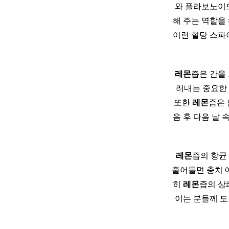
와 플라보노이드
해 주는 역할을
이런 혈당 스파
레몬
즙은 간을
러내는 중요한
또한
레몬
즙은 
음 후 다음 날 
레몬
즙의 항균
줄어들면 충치 예
히
레몬
즙의 상
이는 분들께 도