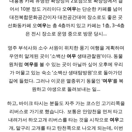
대흥동 카페 유명한 확장성의 2호점으로 확장성에서 걸
어서 10분 정도 거리이다 오
여우
는 단순한 카페를 넘어
대전복합문화공간이자 대전공간대여 장소로도 좋은 곳
선화동카페 오
여우
는 총 4층까지 있고 카페는 1층, 3~4층
은 전시 장소로 운영 중으로 방문 당시…
영주 부석사와 소수 서원이 위치한 풍기 여행을 계획하며
우연히 알게된 곳이 ‘소백산
여우
생태관찰원’이다. 동물
원처럼
여우
를 볼 수 있는 곳이 아닐까 싶어 오후에 우리
가 머물고 있는 숙소 ‘소백산 생태탐방원’으로 돌아가던
길에 들렀다. 그러나 이곳은 멸종위기 동물인 ‘
여우
‘를 복
원하고 야생으로 돌려보내는 일…
하고, 바이크 타시는 분들도 자주 가는 코스인 고기리쪽을
리버스로 가기로 했습니다. ​ 보통은 안양천을 먼저 타고
내려가서 하오고개 리버스를 타는 것을 시작으로
여우
고
개, 말구리 고개를 타고 탄천쪽으로 나오게 되는데, 이번