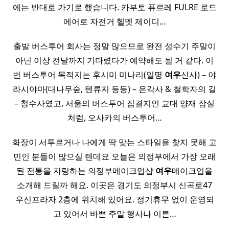
에는 반대로 가기로 했습니다. 카부토 퓨르레 FULRE 로드
에어로 자전거 헬멧 제이디…
출발 버스투어 회사는 정말 많으므로 완전 성수기 주말이
아닌 이상 전날까지 기다렸다가 예약해도 될 거 같다. 이
번 버스투어 목적지는 후시미 미나리(일명
여우
신사) – 야
라시야마(대나무숲, 텐류지 등등) – 은각사 & 철학자의 길
– 청수사였고, 서울의 버스투어 집결지인 교대 양재 잠실
처럼, 오사카의 버스투어…
화장이 서투르거나 나에게 딱 맞는 스타일을 찾지 못해 고
민인 분들이 많으실 텐데요 오늘은 의정부에서 가장 오래
된 전통을 자랑하는 의정부메이크업샵
여우
메이크업을
소개해 드릴까 해요. 이곳은 경기도 의정부시 신곡로47
우신프라자 2층에 위치해 있어요. 정기휴무 없이 운영되
고 있어서 바쁜 주말 행사나 이른…