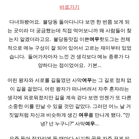
바로가기
다녀와봤어요. ​ 불당동 돌아다니다 보면 한 번쯤 보게 되
는 곳이라 더 궁금했는데 직접 먹어보니까 왜 사람들이 찾
는지 알겠더라고요. ​ 불당동맛집 이쁜
여우
핫도그는 전체
적으로 메뉴 구성이 잘 되어 있어서 고르는 재미부터 있었
습니다. ​ 들어가자마자 느낀 건 생각보다 메뉴 종류가 다
양하다는 점이었어요. ​ 기본…
어린 왕자와 서로를 길들였던 사막
여우
는 그 길로 정처 없
이 길을 걸었다. 어린 왕자가 떠나버려서 자주 혼자라는
생각에 외로워졌지만 길을 계속 걷다 보면 언젠가 또 다른
소중한 이를 만날 수 있을 것만 같았다. 그러던 어느 날 거
짓말처럼 자신과 비슷하게 생긴
여우
를 만나게 됐다. “안
녕? 넌 누구니?” 사막
여우
…
요즘 들어 잠자리에 들 때마다 신기한 꿈을 자주 꾸게 되