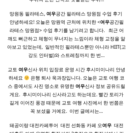
망원동 필라테스,
여우
공간 필라테스 망원점 수업 후기 ​
안녕하세요! 오늘은 망원역 근처에 위치한 <
여우
공간필
라테스 망원점> 수업 후기를 남기려고 합니다. ​ ​ 최근 어
깨도 뻐근하고 체형이 무너지는 느낌이라 체형 교정을 알
아보고 있었는데, ​ 일반적인 필라테스뿐만 아니라 HIIT(고
강도 인터벌)와 스트레칭까지 한 번…
교토
여우
신사 위치 입장료 운영 시간 후시미이나리 안녕
하세요
은행 퇴사 욱과장입니다. 오늘은 교토 여행 코
스 중에서도 사진 명소로 유명한
여우
신사 정보 공유드릴
게요. ​ 후시미이나리 신사라고도 하는데요. 빨간 토리가
길게 이어진 풍경 때문에 교토 여행 사진에서 한 번쯤은
꼭 보셨을 거예요. ​ 이번 글에서는…
돼공이랑 대전카페투어 ​ 대전 선화동 카페 오
여우
​ 대전