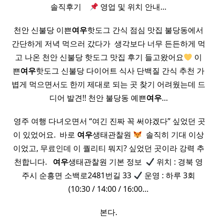
솔직후기 ​ ​ ​
영업 및 위치 안내…
천안 신불당 이쁜
여우
핫도그 간식 점심 맛집 불당동에서
간단하게 저녁 먹으러 갔다가 ​ 생각보다 너무 든든하게 먹
고 나온 천안 신불당 핫도그 맛집 후기 들고왔어요
이
쁜
여우
핫도그 신불당 다이어트 식사 단백질 간식 추천 가
볍게 먹으면서도 한끼 제대로 되는 곳 찾기 어려웠는데 드
디어 발견!! 천안 불당동 예쁜
여우
…
​ 영주 여행 다녀오면서 “여긴 진짜 꼭 써야겠다” 싶었던 곳
이 있었어요. ​ 바로
여우
생태관찰원
​ 솔직히 기대 이상
이었고, 무료인데 이 퀄리티 뭐지? 싶었던 곳이라 강력 추
천합니다. ​ ​
여우
생태관찰원 기본 정보 ​
위치 : 경북 영
주시 순흥면 소백로2481번길 33
운영 : 하루 3회
(10:30 / 14:00 / 16:00…
본다.