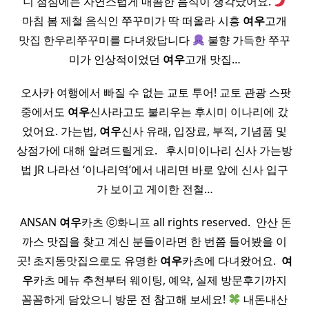
니 점심에는 자연스럽게 매콤한 음식이 생각났어요.
마침 봄 제철 음식인 쭈꾸미가 딱 떠올라 시흥
여우
고개
맛집 한우리쭈꾸미를 다녀왔답니다
불향 가득한 쭈꾸
미가 인상적이었던
여우
고개 맛집…
​ 오사카 여행에서 빠질 수 없는 교토 투어! 교토 관광 스팟
중에서도
여우
신사라고도 불리우는 후시미 이나리에 갔
었어요. 가는법,
여우
신사 유래, 입장료, 부적, 기념품 및
상점가에 대해 알려드릴게요. ​ ​ 후시미이나리 신사 가는방
법 JR 나라선 ‘이나리역’에서 내리면 바로 앞에 신사 입구
가 보이고 게이한 전철…
​ ANSAN
여우
카츠 ⓒ화니프 all rights reserved. ​ 안산 돈
까스 맛집을 찾고 계신 분들이라면 한 번쯤 들어봤을 이
곳! 초지동맛집으로도 유명한
여우
카츠에 다녀왔어요. ​
여
우
카츠 메뉴 추천부터 웨이팅, 예약, 실제 방문후기까지
꼼꼼하게 담았으니 방문 전 참고해 보세요!
내돈내산