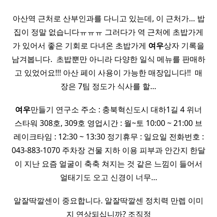
아산역 근처로 산부인과를 다니고 있는데, 이 근처가… 밥
집이 정말 없습니다ㅠㅠㅠ 그러다가 역 근처에 초밥가게
가 있어서 좋은 기회로 다녀온 초밥가게
여우
상자 기록을
남겨봅니다. ​ 초밥뿐만 아니라 다양한 일식 메뉴를 판매하
고 있었어요!!! 아산 페이 사용이 가능한 매장입니다!! ​ 매
장은 7팀 정도가 식사를 할…
여우
만들기 연구소 주소 : 충북혁신도시 대하1길 4 위너
스타워 308호, 309호 영업시간 : 월~토 10:00 ~ 21:00 브
레이크타임 : 12:30 ~ 13:30 정기휴무 : 일요일 전화번호 :
043-883-1070 주차장 건물 지하 이용 피부과 안간지 한달
이 지난 요즘 얼굴이 축축 쳐지는 것 같은 느낌이 들어서
얼태기도 오고 신경이 너무…
알잘딱깔센이 중요합니다. 알잘딱깔센 정치력 만렙 이미
지 연상되십니까? 조직정