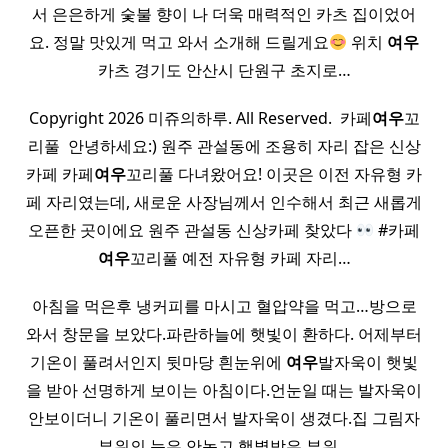
서 은은하게 숯불 향이 나 더욱 매력적인 카츠 집이었어
요. 정말 맛있게 먹고 와서 소개해 드릴게요
위치
여우
카츠 경기도 안산시 단원구 초지로…
Copyright 2026 미쥬의하루. All Reserved. ​ 카페
여우
꼬
리풀 ​ 안녕하세요:) 원주 관설동에 조용히 자리 잡은 신상
카페 카페
여우
꼬리풀 다녀왔어요! 이곳은 이전 자유형 카
페 자리였는데, 새로운 사장님께서 인수해서 최근 새롭게
오픈한 곳이에요 원주 관설동 신상카페 찾았다
#카페
여우
꼬리풀 예전 자유형 카페 자리…
아침을 먹은후 냉커피를 마시고 혈압약을 먹고…방으로
와서 창문을 보았다.파란하늘에 햇빛이 환하다. 어제부터
기온이 풀려서인지 뒷마당 흰눈위에
여우
발자욱이 햇빛
을 받아 선명하게 보이는 아침이다.언눈일 때는 발자욱이
안보이더니 기온이 풀리면서 발자욱이 생겼다.집 그림자
부위의 눈은 안녹고 햇볕받은 부위…