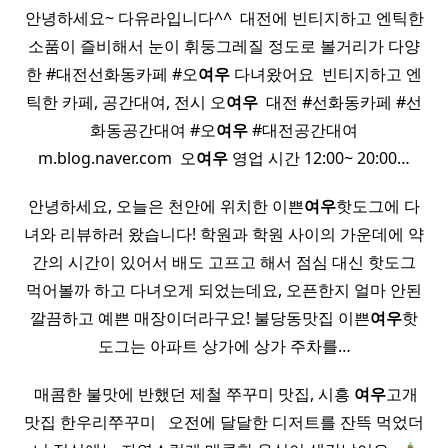
안녕하세요~ 다유라입니다^^ ​ 대전에 빈티지하고 엔틱한
소품이 즐비해서 눈이 휘둥그레질 정도로 볼거리가 다양
한 #대전선화동카페 #오
여우
다녀왔어요 ​ 빈티지하고 엔
틱한 카페, 공간대여, 전시 오
여우
​ 대전 #선화동카페 #선
화동공간대여 #오
여우
#대전공간대여
m.blog.naver.com ​ 오
여우
영업 시간 12:00~ 20:00…
안녕하세요, 오늘은 천안에 위치한 이쁜
여우
핫도그에 다
녀와 리뷰하러 왔습니다! 학원과 학원 사이의 가운데에 약
간의 시간이 있어서 배도 고프고 해서 점심 대신 핫도그
먹어볼까 하고 다녀오게 되었는데요, 오픈한지 얼마 안된
깔끔하고 예쁜 매장이더라구요! 불당동맛집 이쁜
여우
핫
도그는 아파트 상가에 상가 주차를…
​ 매콤한 불맛에 반했던 제철 쭈꾸미 맛집, 시흥
여우
고개
맛집 한우리쭈꾸미 ​ ​ 오전에 달달한 디저트를 잔뜩 먹었더