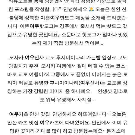
리뷰노트를 통해 방문했지만 직접 경험한 기준으로 솔직
한 포스팅을 작성합니다“ ​ 안녕하세요
오늘은 천안 신
불당에 상륙한 이쁜
여우
핫도그 매장을 소개해 드리겠습
니다 ​ 이쁜
여우
핫도그는 경주에서 줄서서 먹는 핫도그 맛
집으로 유명한 곳인데요, ​ 소문대로 핫도그가 얼마나 맛있
는지 제가 직접 방문해서 먹어본…
​ 오사카
여우
신사 교토 후시미이나리 가는법 입장료 교토
당일치기 추천 ​ 오사카 여행에서 절대 빠질 수 없는 코스,
바로 교토 여행이죠! 그중에서도 끝없이 이어지는 붉은 토
리이 터널로 유명한 후시미이나리(
여우
신사)는 교토를 상
징하는 가장 강렬한 이미지 중 하나예요. ​ ​ ​ ​ 인생샷 명소로
도 워낙 유명해서 사계절…
여우
카츠 안산 맛집 ​ 안녕하세요 히또여입니다~! 오늘은
안산 카츠 맛집
여우
카츠에 다녀왔어요. 안산에서 이미 유
명한 곳이라 기대를 많이 하고 방문했는데요~ 돈가스에