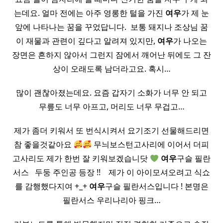
는데요. 얼마 전에는 아주 영롱한 털을 가진
여우
가 제 눈
앞에 나타나는 꿈을 꾸었답니다. ​ 보통 돼지나 조상님 꿈
이 재물과 관련이 깊다고 알려져 있지만,
여우
가 나오는
장면은 흔하지 않아서 그런지 잠에서 깨어난 뒤에도 그 잔
상이 오래도록 남더라고요. 혹시…
많이 괜찮아졌는데요. 요즘 갑자기 소화가 너무 안 되고
무릎도 너무 아프고, 머리도 너무 무겁고…
제가 좀더 키워서 또 번식시켜서 요기조기 선물해드리면
참 좋을것같아요
무늬보스턴고사리에 이어서 더피
고사리도 제가 한번 잘 키워보겠습니닷
여우
구슬 필란
서스 ​ ​ 두둥 주인공 등장 !! ​ ​ ​ 제가 이 아이모셔오려고 식쇼
를 감행했다지여 +_+
여우
구슬 필란서스입니다 ! 본명은
필란서스 우리나리아 핑크…