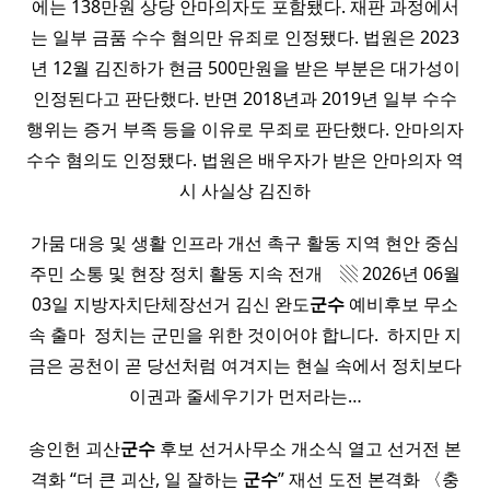
에는 138만원 상당 안마의자도 포함됐다. 재판 과정에서
는 일부 금품 수수 혐의만 유죄로 인정됐다. 법원은 2023
년 12월 김진하가 현금 500만원을 받은 부분은 대가성이
인정된다고 판단했다. 반면 2018년과 2019년 일부 수수
행위는 증거 부족 등을 이유로 무죄로 판단했다. 안마의자
수수 혐의도 인정됐다. 법원은 배우자가 받은 안마의자 역
시 사실상 김진하
가뭄 대응 및 생활 인프라 개선 촉구 활동 지역 현안 중심
주민 소통 및 현장 정치 활동 지속 전개 ​ ​ ​ ▧ 2026년 06월
03일 지방자치단체장선거 김신 완도
군수
예비후보 무소
속 출마 ​ 정치는 군민을 위한 것이어야 합니다. ​ 하지만 지
금은 공천이 곧 당선처럼 여겨지는 현실 속에서 정치보다
이권과 줄세우기가 먼저라는…
송인헌 괴산
군수
후보 선거사무소 개소식 열고 선거전 본
격화 “더 큰 괴산, 일 잘하는
군수
” 재선 도전 본격화 〈충