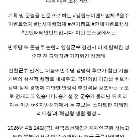
내용 때는 조선 제9…
기획 및 운영을 전문으로 하는 #강원도이벤트업체 #원주
이벤트업체 #행사대행업체 #선거켐프 #인제이벤트행사
#민엔터테인먼트입니다. 이번 포스팅에서는
민주당 또 돈봉투 논란… 임실
군수
경선서 터져 탈락한 성
준후 전 靑행정관 기자회견 정청래
진천
군수
선거는 더불어민주당 김명식 후보가 첨단 기술
기반의 혁신적 행정을 내세우고, 국민의힘 이양섭 후보가
광역 정치 경험에 기반한 안정적 추진력을 강조하는 구도
로 전개되고 있습니다. 송기섭 전
군수
가 물러난 뒤 치러
지는 이번 6·3 지방선거에서 두 후보는 ‘스마트한 미래형
리더십’과 ‘체감형 생활 행정…
2026년 4월 24일(금), 한국조선해양기자재연구원 성능고
도화 본부(강서구 미음 소재)에서 해군
군수
사령부와