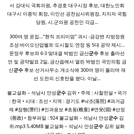
서 강대식 국회의원, 추경호 대구시장 후보, 대한노인회
대구시 이종익 회장, 이인선 공천심사위원장, 지지자 국힘
당원, 시.군의원 공천인 각급…
300여 명 운집…“현직 프리미엄” 과시 -금강변 지방정원
조성·바이오산업벨트·도시철도 연장 등 5대 공약 제시…
문정우 후보와 6·3 맞대결 박범인 금산
군수
후보 출마선
언 및 공약발표 2일, 금산읍에서 열린 박범인 국민의힘 금
산
군수
후보 선거사무소 개소식에 300여 명이 몰리며 재
선 도전의 신호탄을 쐈다. 이날…
불교설화 – 석남사 안성
군수
김위 • 주제 : 사찰전설 • 국가
: 한국 • 시대 : 조선 • 지역 : 경기도 #낙조(落照) #과거급
제 #잠행(潛行) #인과응보 #초동(樵童) #연못(淵) #선정
(善政) • 첨부파일 : 924 불교설화 – 석남사 안성
군수
김
위.mp3 5.40MB 불교설화 – 석남사 안성
군수
김위 설화