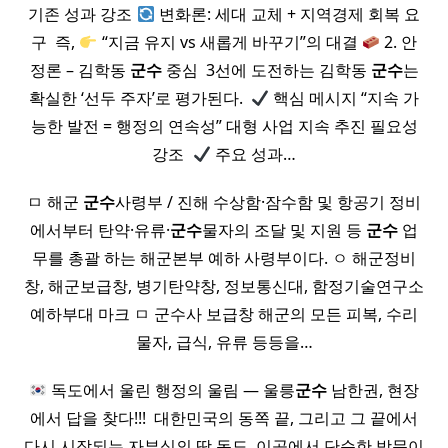
기존 성과 강조
변화론: 세대 교체 + 지역경제 회복 요
구 ​ 즉,
“지금 유지 vs 새롭게 바꾸기”의 대결
2. 안
정론 – 김학동
군수
중심 ​ 3선에 도전하는 김학동
군수
는
확실한 ‘선두 주자’로 평가된다. ​
핵심 메시지 “지속 가
능한 발전 = 행정의 연속성” 대형 사업 지속 추진 필요성
강조 ​
주요 성과…
ㅁ 해군
군수
사령부 / 진해 수상함·잠수함 및 항공기 정비
에서부터 탄약·유류·
군수
물자의 조달 및 지원 등
군수
업
무를 총괄 하는 해군본부 예하 사령부이다. ㅇ 해군정비
창, 해군보급창, 병기탄약창, 정보통신대, 함정기술연구소
예하부대 마크 ㅁ 군수사 보급창 해군의 모든 피복, 수리
물자, 급식, 유류 등등을…
독도에서 울린 행정의 울림 — 울릉
군수
남한권, 현장
에서 답을 찾다!!! ​ 대한민국의 동쪽 끝, 그리고 그 끝에서
다시 시작되는 자부심의 땅 독도. 이곳에서 단순한 방문이