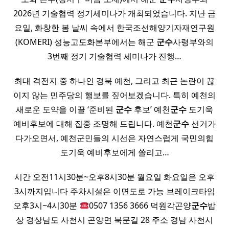
2026년 기술협력 정기세미나가 개최되었습니다. 지난 금
요일, 화창한 봄 날씨 속에서 한국조선해양기자재연구원
(KOMERI) 성능고도화본부에서는 해군
군수
사령부와의
3번째 정기 기술협력 세미나가 진행…
최대 격전지 중 하나인 경북 예천, 그리고 최근 논란이 끊
이지 않는 민주당의 행보를 짚어보겠습니다. 특히 예천의
새로운 도약을 이끌 ‘준비된
군수
후보’ 예천
군수
도기욱
예비후보에 대해 집중 조명해 드립니다. 예천
군수
선거가
다가오면서, 예천군민들의 시선은 자연스럽게 국민의힘
도기욱 예비후보에게 쏠리고…
시간 오전11시30분~오후8시30분 월요일 화요일은 오후
3시까지입니다 주차시설은 이면도로 가능 브레이크타임
오후3시~4시30분
0507 1356 3666 덕원각곤양
군수
밥
상 경상남도 사천시 곤양면 북문길 28 주소 경남 사천시