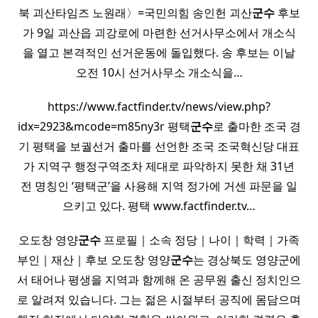
북 괴산타임즈 노원래〉=국민의힘 송인헌 괴산
군수
후보
가 9일 괴산읍 괴강로에 마련한 선거사무소에서 개소식
을 열고 본격적인 선거운동에 돌입했다. 송 후보는 이날
오전 10시 선거사무소 개소식을…
https://www.factfinder.tv/news/view.php?
idx=2923&mcode=m85ny3r 평택
군수
로 출마한 조국 경
기 평택을 보궐선거 출마를 선언한 조국 조국혁신당 대표
가 지역구 행정구역조차 제대로 파악하지 못한 채 31년
전 명칭인 ‘평택군’을 사용해 지역 정가에 거센 파문을 일
으키고 있다. 평택 www.factfinder.tv…
오도창 영양
군수
프로필｜소속 정당｜나이｜학력｜가족
부인｜재산｜후보 오도창 영양
군수
는 경상북도 영양군에
서 태어나 평생을 지역과 함께해 온 공무원 출신 정치인으
로 알려져 있습니다. 그는 젊은 시절부터 공직에 몸담으며