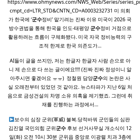
https://www.ohmynews.com/NWS_Web/Series/series_p
cmpt_cd=LTR_STD&CNTN_CD=A0003232731 미 의회
가 한국에 ‘
군수
정비’ 맡기려는 진짜 이유 미국이 2026 국
방수권법을 통해 한국을 인도-태평양
군수
정비 거점으로
활용하려는 흐름이 구체화됐다. 미국 자국 정비능력의 구
조적 한계로 한국 의존도가…
AI들이 글을 쓰지만, 저는 한글자 한글자 사람 손으로 아
니 제 손으로 다 쓰는 글이에요!!!! (진짜 진짜 정성이니 알
아주시면 좋겠어요 ㅠㅠ) ​ 정철원 담양
군수
의 논란은 사
실 오래전부터 있었던 것 같아요. 뉴스타파가 지난 6일 처
음으로 금성건설의 차명 소유 의혹을 제기했죠. 그런데 취
재를 진행하는 과정에서…
보수의 심장 군위(軍威) 불복.당적바꿔 군민들의 심판 ​
김진열 국민의힘 군위
군수
후보 선거사무실 개소식이 12
일(화) 오전 10시 30분 군위읍 중앙로 이광렬 치과 3층에