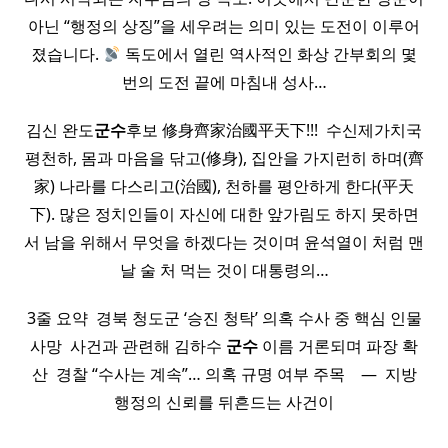
아닌 “행정의 상징”을 세우려는 의미 있는 도전이 이루어
졌습니다.
독도에서 열린 역사적인 화상 간부회의 몇
번의 도전 끝에 마침내 성사…
김신 완도
군수
후보 修身齊家治國平天下!!! ​ 수신제가치국
평천하, 몸과 마음을 닦고(修身), 집안을 가지런히 하며(齊
家) 나라를 다스리고(治國), 천하를 평안하게 한다(平天
下). 많은 정치인들이 자신에 대한 앞가림도 하지 못하면
서 남을 위해서 무엇을 하겠다는 것이며 윤석열이 처럼 맨
날 술 처 먹는 것이 대통령의…
3줄 요약 ​ 경북 청도군 ‘승진 청탁’ 의혹 수사 중 핵심 인물
사망 ​ 사건과 관련해 김하수
군수
이름 거론되며 파장 확
산 ​ 경찰 “수사는 계속”… 의혹 규명 여부 주목 ​ ​ ​ — ​ 지방
행정의 신뢰를 뒤흔드는 사건이