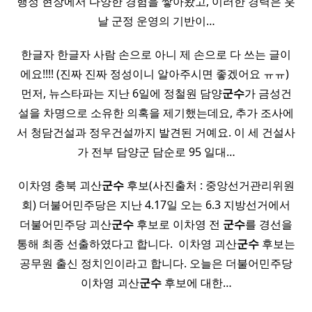
행정 현장에서 다양한 경험을 쌓아왔고, 이러한 경력은 훗
날 군정 운영의 기반이…
한글자 한글자 사람 손으로 아니 제 손으로 다 쓰는 글이
에요!!!! (진짜 진짜 정성이니 알아주시면 좋겠어요 ㅠㅠ) ​
먼저, 뉴스타파는 지난 6일에 정철원 담양
군수
가 금성건
설을 차명으로 소유한 의혹을 제기했는데요, 추가 조사에
서 청담건설과 정우건설까지 발견된 거예요. 이 세 건설사
가 전부 담양군 담순로 95 일대…
이차영 충북 괴산
군수
후보(사진출처 : 중앙선거관리위원
회) 더불어민주당은 지난 4.17일 오는 6.3 지방선거에서
더불어민주당 괴산
군수
후보로 이차영 전
군수
를 경선을
통해 최종 선출하였다고 합니다. ​ 이차영 괴산
군수
후보는
공무원 출신 정치인이라고 합니다. 오늘은 더불어민주당
이차영 괴산
군수
후보에 대한…