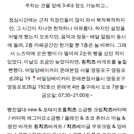
주차는 건물 앞에 3-4대 정도 가능하고…
점심시간에는 근처 직장인들이 많이 와서 북적북적하지
만, 그 시간이 지나면 한적하니 여유롭다. 하지만 설정을
어떻게 했는지 모르지만, 음악과 띵동~ 배달 알림이 동시
에 들려, 2층 카페공간만 한가할 뿐 1층은 늘 바쁘다. 그래
서 느즈막에 오면 빵이 다 떨어져 2순위 빵을 샀던 적이
있었다. 이날도 조금만 늦었더라면, 황
치즈
바게트를 놓칠
뻔했다. 버밀당베이커리 문래본점 서울 영등포구 영등포
로28길 19
버밀당베이커리 문래본점서울시 영등포구
영등포로28길 192호선 문래역 4번 출구에서 도보 7분월~
금요일: 07:30~21:00토~
빵진열대 new & 포테이토롤
치즈
소금빵 크림
치즈
버터떡
/ 버터떡 에그마요소금빵 / 플레인 & 초코 츄러스 마늘 &
명란 바게트 황
치즈
바게트 /
치즈
베이글 우유크림 & 앙버