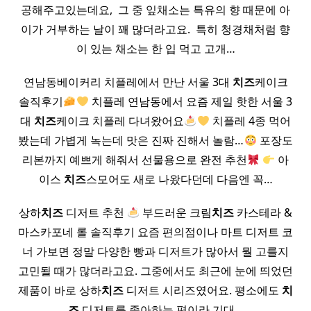
공해주고있는데요, ​ 그 중 잎채소는 특유의 향 때문에 아
이가 거부하는 날이 꽤 많더라고요. ​ 특히 청경채처럼 향
이 있는 채소는 한 입 먹고 고개…
연남동베이커리 치플레에서 만난 서울 3대
치즈
케이크
솔직후기
치플레 연남동에서 요즘 제일 핫한 서울 3
대
치즈
케이크 치플레 다녀왔어요
치플레 4종 먹어
봤는데 가볍게 녹는데 맛은 진짜 진해서 놀람…
포장도
리본까지 예쁘게 해줘서 선물용으로 완전 추천
아
이스
치즈
스모어도 새로 나왔다던데 다음엔 꼭…
상하
치즈
디저트 추천
부드러운 크림
치즈
카스테라 &
마스카포네 롤 솔직후기 요즘 편의점이나 마트 디저트 코
너 가보면 정말 다양한 빵과 디저트가 많아서 뭘 고를지
고민될 때가 많더라고요. 그중에서도 최근에 눈에 띄었던
제품이 바로 상하
치즈
디저트 시리즈였어요. 평소에도
치
즈
디저트를 좋아하는 편이라 기대…