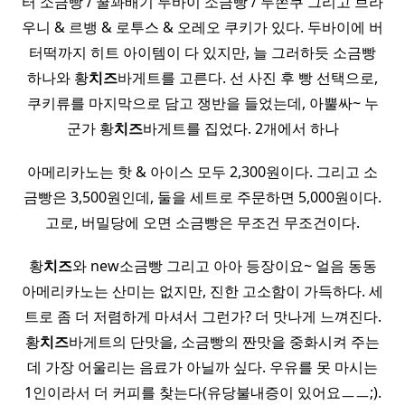
터 소금빵 / 꿀꽈배기 두바이 소금빵 / 두쫀쿠 그리고 브라
우니 & 르뱅 & 로투스 & 오레오 쿠키가 있다. 두바이에 버
터떡까지 히트 아이템이 다 있지만, 늘 그러하듯 소금빵
하나와 황
치즈
바게트를 고른다. 선 사진 후 빵 선택으로,
쿠키류를 마지막으로 담고 쟁반을 들었는데, 아뿔싸~ 누
군가 황
치즈
바게트를 집었다. 2개에서 하나
아메리카노는 핫 & 아이스 모두 2,300원이다. 그리고 소
금빵은 3,500원인데, 둘을 세트로 주문하면 5,000원이다.
고로, 버밀당에 오면 소금빵은 무조건 무조건이다.
황
치즈
와 new소금빵 그리고 아아 등장이요~ 얼음 동동
아메리카노는 산미는 없지만, 진한 고소함이 가득하다. 세
트로 좀 더 저렴하게 마셔서 그런가? 더 맛나게 느껴진다.
황
치즈
바게트의 단맛을, 소금빵의 짠맛을 중화시켜 주는
데 가장 어울리는 음료가 아닐까 싶다. 우유를 못 마시는
1인이라서 더 커피를 찾는다(유당불내증이 있어요ㅡㅡ;).