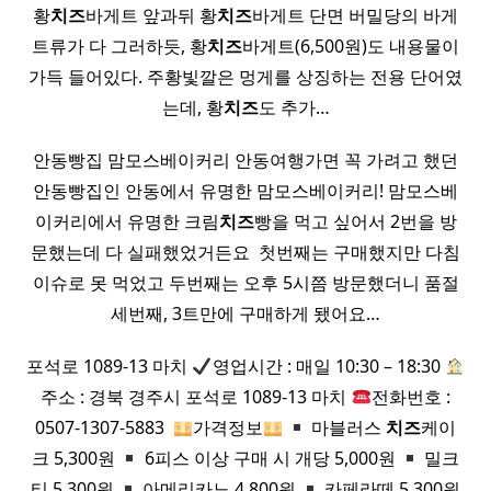
황
치즈
바게트 앞과뒤 황
치즈
바게트 단면 버밀당의 바게
트류가 다 그러하듯, 황
치즈
바게트(6,500원)도 내용물이
가득 들어있다. 주황빛깔은 멍게를 상징하는 전용 단어였
는데, 황
치즈
도 추가…
안동빵집 맘모스베이커리 안동여행가면 꼭 가려고 했던
안동빵집인 안동에서 유명한 맘모스베이커리! 맘모스베
이커리에서 유명한 크림
치즈
빵을 먹고 싶어서 2번을 방
문했는데 다 실패했었거든요 ​ 첫번째는 구매했지만 다침
이슈로 못 먹었고 두번째는 오후 5시쯤 방문했더니 품절
세번째, 3트만에 구매하게 됐어요…
포석로 1089-13 마치
영업시간 : 매일 10:30 – 18:30
주소 : 경북 경주시 포석로 1089-13 마치
전화번호 :
0507-1307-5883 ​
가격정보
마블러스
치즈
케이
크 5,300원
6피스 이상 구매 시 개당 5,000원
밀크
티 5,300원
아메리카노 4,800원
카페라떼 5,300원