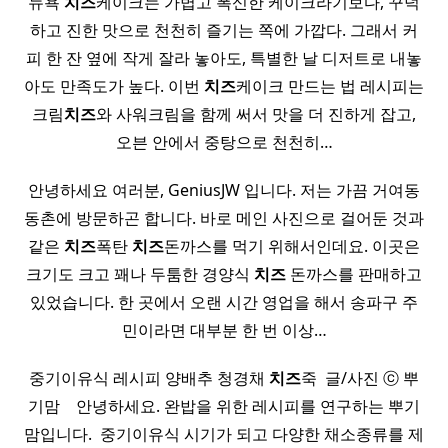
뉴욕
치즈
케이크는 가볍고 폭신한 케이크라기보다, 꾸덕
하고 진한 맛으로 천천히 즐기는 쪽에 가깝다. 그래서 커
피 한 잔 옆에 작게 잘라 놓아도, 특별한 날 디저트로 내놓
아도 만족도가 높다. 이번
치즈
케이크 만드는 법 레시피는
크림
치즈
와 사워크림을 함께 써서 맛을 더 진하게 잡고,
오븐 안에서 중탕으로 천천히…
안녕하세요 여러분, GeniusJW 입니다. 저는 가끔 거여동
동촌에 방문하곤 합니다. 바로 메인 사진으로 걸어둔 것과
같은
치즈
폭탄
치즈
돈까스를 먹기 위해서인데요. 이곳은
크기도 크고 꽤나 두툼한 경양식
치즈
돈까스를 판매하고
있었습니다. 한 곳에서 오랜 시간 영업을 해서 송파구 주
민이라면 대부분 한 번 이상…
중기이유식 레시피 양배추 청경채
치즈
죽 ​ 글/사진 ⓒ 뿌
기맘 ​ ​ ​ 안녕하세요. 완밥을 위한 레시피를 연구하는 뿌기
맘입니다. ​ 중기이유식 시기가 되고 다양한 채소종류를 제