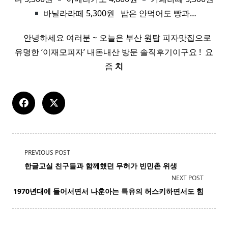
바닐라라떼 5,300원 ​ ​ 밥은 안먹어도 빵과…
​ ​ ​ 안녕하세요 여러분 ~ 오늘은 부산 원탑 피자맛집으로
유명한 ‘이재모피자’ 내돈내산 방문 솔직후기이구요 ! ​ 요
즘
치
<span
PREVIOUS POST
class="nav-
한글교실 친구들과 함께했던 무허가 빈민촌
위생
subtitle
NEXT POST
screen-
1970년대에 들어서면서
나훈아
는 특유의 허스키하면서도 힘
reader-
text">Page</span>