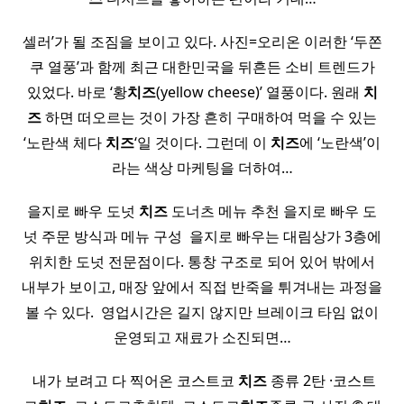
셀러’가 될 조짐을 보이고 있다. 사진=오리온 이러한 ‘두쫀
쿠 열풍’과 함께 최근 대한민국을 뒤흔든 소비 트렌드가
있었다. 바로 ‘황
치즈
(yellow cheese)’ 열풍이다. 원래
치
즈
하면 떠오르는 것이 가장 흔히 구매하여 먹을 수 있는
‘노란색 체다
치즈
‘일 것이다. 그런데 이
치즈
에 ‘노란색’이
라는 색상 마케팅을 더하여…
을지로 빠우 도넛
치즈
도너츠 메뉴 추천 을지로 빠우 도
넛 주문 방식과 메뉴 구성 ​ 을지로 빠우는 대림상가 3층에
위치한 도넛 전문점이다. 통창 구조로 되어 있어 밖에서
내부가 보이고, 매장 앞에서 직접 반죽을 튀겨내는 과정을
볼 수 있다. ​ 영업시간은 길지 않지만 브레이크 타임 없이
운영되고 재료가 소진되면…
​ 내가 보려고 다 찍어온 코스트코
치즈
종류 2탄 ·코스트