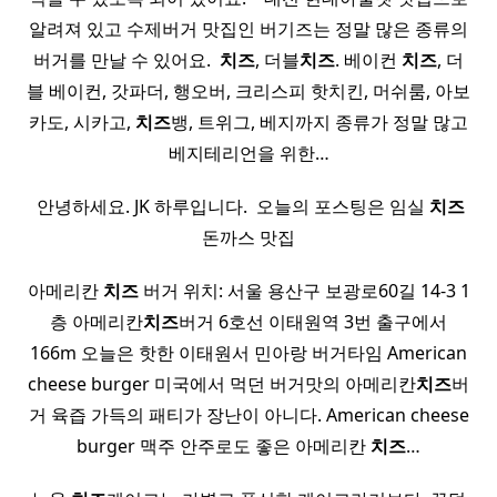
알려져 있고 수제버거 맛집인 버기즈는 정말 많은 종류의
버거를 만날 수 있어요. ​
치즈
, 더블
치즈
. 베이컨
치즈
, 더
블 베이컨, 갓파더, 행오버, 크리스피 핫치킨, 머쉬룸, 아보
카도, 시카고,
치즈
뱅, 트위그, 베지까지 종류가 정말 많고
베지테리언을 위한…
​ 안녕하세요. JK 하루입니다. ​ 오늘의 포스팅은 임실
치즈
돈까스 맛집
아메리칸
치즈
버거 위치: 서울 용산구 보광로60길 14-3 1
층 아메리칸
치즈
버거 6호선 이태원역 3번 출구에서
166m 오늘은 핫한 이태원서 민아랑 버거타임 American
cheese burger 미국에서 먹던 버거맛의 아메리칸
치즈
버
거 육즙 가득의 패티가 장난이 아니다. American cheese
burger 맥주 안주로도 좋은 아메리칸
치즈
…