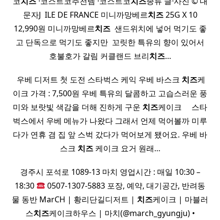
코
치즈
·코스트코추천템 ·코스트코
치즈
종류 글·사진 © 대
문자J ​ ILE DE FRANCE 미니까망베르
치즈
25G X 10
12,990원 미니까망베르
치즈
​ 샌드위치에 넣어 먹기도 좋
고 단독으로 먹기도 좋지만 ​ 꼬릿한 특유의 향이 있어서
호불호가 갈림 커클랜드 브리
치즈
…
​ 우베 디저트 첫 도전 스타벅스 케익 우베 바스크
치즈
케
이크 가격 : 7,500원 우베 특유의 달콤하고 고습스러운 풍
미와 보랏빛 색감을 더해 진하게 구운
치즈
케이크 ​ ​ ​ ​ 스타
벅스에서 우베 메뉴가 나왔다 그래서 언제 먹어볼까 미루
다가 연휴 겸 집 앞 스벅 갔다가 먹어보게 됐어요. 우베 바
스크
치즈
케이크 요거 원래…
경주시 포석로 1089-13 마치 영업시간 : 매일 10:30 –
18:30
0507-1307-5883 포장, 예약, 대기공간, 반려동
물 동반 MarCH | 황리단길디저트 |
치즈
케이크 | 마블러
스
치즈
케이크하우스 | 마치(@march_gyungju) •