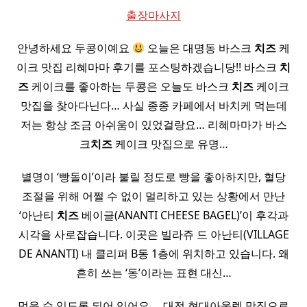
출장마사지
안녕하세요 두콩이예요
오늘은 대명동 바스크
치즈
케
이크 맛집 리혜마마 후기를 포스팅하겠습니당!! 바스크
치
즈
케이크를 좋아하는 두콩은 오늘도 바스크
치즈
케이크
맛집을 찾아다닌다… 사실 종종 카페에서 바치케 먹는데
저는 항상 조금 아쉬움이 있었걸랑요… 리혜마마가 바스
크
치즈
케이크 맛집으로 유명…
별명이 ‘빵돌이’이라 불릴 정도로 빵을 좋아하지만, 혈당
조절을 위해 어쩔 수 없이 멀리하고 있는 상황에서 만난
‘아난티
치즈
베이글(ANANTI CHEESE BAGEL)’이 후각과
시각을 사로잡습니다. 이곳은 빌라쥬 드 아난티(VILLAGE
DE ANANTI) 내 클리퍼 B동 1층에 위치하고 있습니다. 왜
흔히 쓰는 ‘동’이라는 표현 대신…
먹을 수 있도록 되어 있어요. ​ ​ ​ 대전 현대아울렛 맛집으로