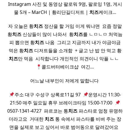
Instagram 사진 및 동영상 팔로워 9명, 팔로잉 1명, 게시
물 5개 – MarCH | 황리단길디저트 |
치즈
케이크…
자 오늘은 황
치즈
정산을 할 거임 이게 뭐냐면 ​ 요즘 정말
황
치즈
신상들이 많이 나와서 ​ 황
치즈
를 ㄴㅁㄴㅁ 처먹늠
피 뽑으면 황
치즈
나옴 ​ 그리고 지금까지 내가 야금야금
먹은 황
치즈
디저트들을 소개함 ​ + 글고 난 밥 안 먹고 황
치즈
만 먹음 ​ 시작합니다 개인적인 의견이니 악플 ㄴㄴ ​ ​
콜드버터베이크샵 ​ 여긴…
어느날 내부인이 저에게 말합니다 ​
주소 대구 수성구 상록로11길 97 ​
운영시간 11:30-
21:50 매주 일요일 휴무 브레이크타임 15:00-17:00 ​
0507-1341-4727 ​ 파르코는 통
치즈
파스타로 엄청 유명하
더라고요 ​ 거대한
치즈
통 속에서 파스타를 비벼 주는 장
면을 실제로 보고 싶어서 바로 범어동으로 달려갔어요 ​ ​