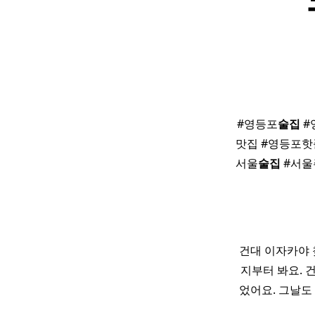
#영등포
술집
#
맛집 #영등포핫
서울
술집
#서울
건대 이자카야 
지부터 봐요. 
었어요. 그날도