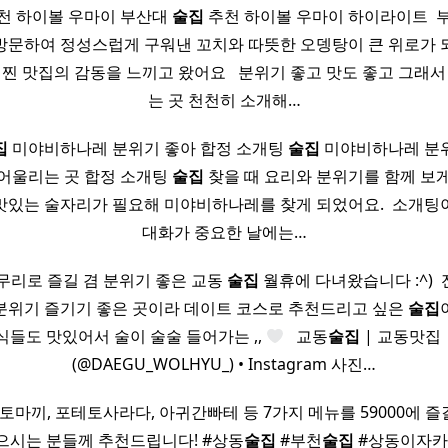
천 하이볼 우마이 부산대
술집
추천 하이볼 우마이 하이라이트 ​
방문하여 정성스럽게 구워낸 꼬치와 따뜻한 오뎅탕이 큰 위로가 
 찐 맛집의 감동을 느끼고 왔어요 ​ ​ 분위기 좋고 맛도 좋고 그래서
는 곳 천천히 소개해…
집
미야비하나레 분위기 좋아 합정 소개팅
술집
미야비하나레 분위기
 어울리는 곳 합정 소개팅
술집
찾을 때 요리와 분위기를 함께 보게
있는 술자리가 필요해 미야비하나레를 찾게 되었어요. ​ 소개
대화가 중요한 날에는…
무리로 즐길 겸 분위기 좋은 교동
술집
월휴에 다녀왔습니다 :^) 
분위기 즐기기 좋은 곳이라 데이트 코스로 추천드리고 싶은
술집
식들도 맛있어서 술이 술술 들어가는 ,,
​ ​ 교동
술집
| 교동맛집 
(@DAEGU_WOLHYU_) • Instagram 사진…
토마끼, 포테토사라다, 아귀간빠테 등 7가지 메뉴를 59000에 즐길
으시는 분들께 추천드립니다! #상동
술집
#부천
술집
#상동이자카