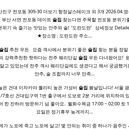
구 전포동 309-30 더보기 항정살스테이크 외 3개 2026.04.영수증
 ​ 부산 서면 전포동 데이트
술집
찾는다면 주목할 전포동 분위기
 속 즐기는 맛있는 안주와 술! ​ ‘도란도란’ ​ ​ 상세정보 Detailed I
★장소명 : 도란도란 주소…
술집
추천 우든 ​ ​ 요즘 객사에서 분위기 좋은
술집
찾는 분들 정말
원의 강력추천한 핫하다는 전주 웨리단길
술집
우든 다녀왔어요! ​ 
 알고 있었는데 전주 객사 웨리단길에도 생겼다고 해서 궁금했거
안주, 술 조합까지 너무 만족…
늘은 건대 이자카야 퀄리티 높은 가성비
술집
봄날입니다! 서울 광
호선/7호선 건대입구역 1번 출구에서 도보로 2분 거리에 위치하여 
한 잔하러 방문하기 넘 좋아요. ​ 월화수목금 17:00 ~ 02:00 토 16:0
요일은 정기휴무 늦게까지…
세요 ? 제가 노포에 죽고 노포에 살고! 몇 안되는 취미 중 하나가 음주