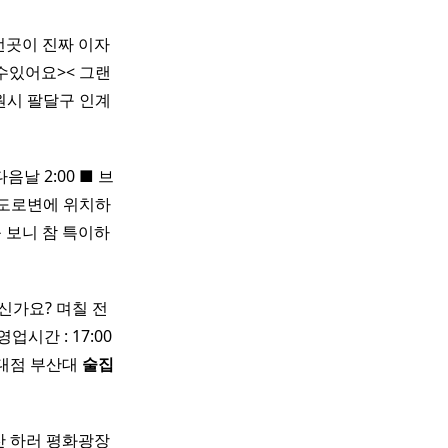
런곳이 진짜 이자
수있어요>< 그랜
수원시 팔달구 인계
음날 2:00 ■ 브
도로변에 위치하
 보니 참 특이하
신가요? 며칠 전
업시간 : 17:00
대점 부산대
술집
잔 하러 평화광장