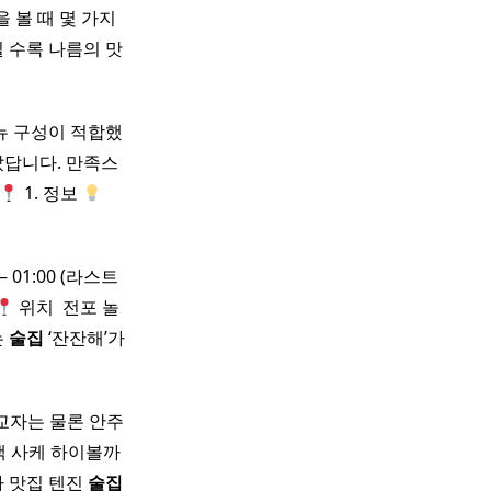
을 볼 때 몇 가지
될 수록 나름의 맛
뉴 구성이 적합했
았답니다. 만족스
1. 정보
– 01:00 (라스트
위치 ​ 전포 놀
는
술집
‘잔잔해’가
행 교자는 물론 안주
 사케 하이볼까
 맛집 텐진
술집