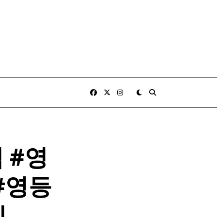
 #영
#영등
집