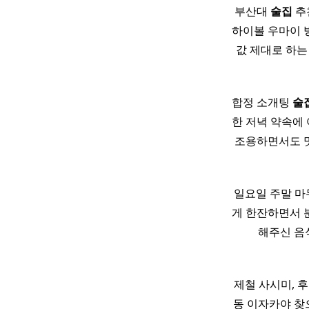
부산대
술집
추
하이볼 우마이 
값 제대로 하는
합정 소개팅
술
한 저녁 약속에
조용하면서도 맛
일요일 주말 마
게 한잔하면서 
해주신 음
제철 사시미, 후
동 이자카야 찾