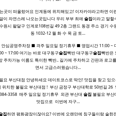
있는곳이 떠올랐어요 인계동에 위치해있고! 이자카야라고하면 이
런말이 자연스레 나오는곳입니다 우리 부부 최애
술집
이라고 말할
수원시 팔달구 인계로108번길 49 2층 그랜드 동경 주소 경기 
동 1032-12 월 화 수 목 금 토…
 안심공영주차장 ■ 격주 일요일 정기휴무 ■ 영업시간 11:00 ~ 다
0 ~ 17:00 여기는 바로 대구동구
술집
빽반 대구동구
술집
빽반은 
앞 주차가능 이름도 특이한 빽반.. 길가에 주차하고 간판과 로고를
면서 고급스러웠습니다…
필요 부산대점 안녕하세요 데이트코스로 딱인! 맛집을 찾고 있으
치한 불필요 부산대점 ! ​ 부산 금정구 부산대학로 50번길 26 ​ 영
07-1384-3358 ​ 매주 일요일 정기휴무 ​ 외관 부산대
술집
불필요 부산
맛집으로 ​ 이번에 자구…
술집
하면 평화광장이잖아요? 이번에 오랜만에 칭구들이랑 술한