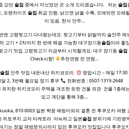
요즘 갔던
술집
중에서 마싯었던 곳 소개 드리겠습니다. ​ ​ 저는
술집
, 프렌차이즈
술집
취급 안함. 낡으면 낡을 수록, 오래되면 오래
이 있음. 한식 안주…
이번엔 고령뒷고기 다녀왔는데요. 뒷고기부터 닭발까지 술안주 메
 1차 고기 + 2차까지 한 번에 해결 가능한 대구장기동
술집
이라 좋
 뒷고기 맛집 고령뒷고기 지금부터 시작할게요. 대구 장기동
술집
Check사항!
추천연령 전 연령…
상
술집
안주 맛집 내돈내산 히키코모리 ​
영업시간 – 매일 17:30 
– 매달 2, 3번째 월요일 정기 휴무
전화번호 : 0507-1319-2648 ​ ​ ​
 위치한 히키코모리 주택을 개조한 듯한 건물 외관 ​ 건물 1층에
있고 계단을 통해 3층…
 Fukuoka, 810-0003 일본 짝꿍 예랑이와의 결혼 전 후쿠오카 여
 히토쿠치 교자 타케토라 ​ 아늑하고 일본
술집
분위기에 기린병맥
 여기는 정말 재방문의사까지 있던 후쿠오카 맛집입니다 후쿠오카