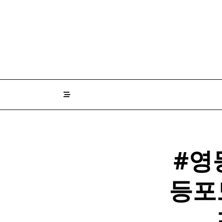
Skip
to
content
#영
등포