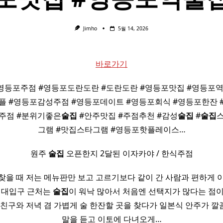
Jimho
5월 14, 2026
바로가기
영등포주점 #영등포도란도란 #도란도란 #영등포맛집 #영등포
플 #영등포감성주점 #영등포데이트 #영등포회식 #영등포한잔 
주점 #분위기좋은
술집
#안주맛집 #주점추천 #감성
술집
#
술집
그램 #맛집스타그램 #영등포핫플레이스…
원주
술집
오픈한지 2달된 이자카야 / 한식주점
찾을 때 저는 메뉴판만 보고 고르기보다 같이 간 사람과 편하게 
건대입구 근처는
술집
이 워낙 많아서 처음엔 선택지가 많다는 점
 친구와 저녁 겸 가볍게 술 한잔할 곳을 찾다가 일본식 안주가 
말을 듣고 이토에 다녀오게…