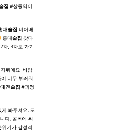
술집
#상동역이
홍대
술집
비어배
홍대
술집
찾다
2차, 3차로 가기
있지뭐에요 ​ 바람
들이 너무 부러워
#대전
술집
#괴정
게 봐주셔요. 도
니다. 골목에 위
 ​ 분위기가 감성적