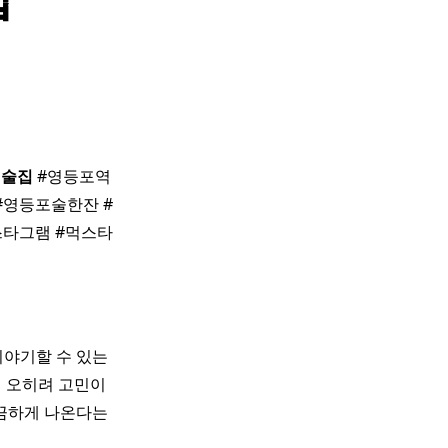
역
술집
#영등포역
#영등포술한잔 #
스타그램 #먹스타
이야기할 수 있는
이 오히려 고민이
깔끔하게 나온다는