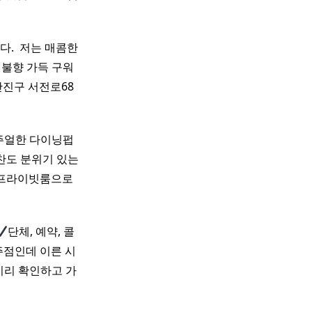
 ​ 저는 매콤한
 불향 가득 구워
산진구 서전로68
주얼한 다이닝펍
찬도 분위기 있는
블, 프라이빗룸으로
단체, 예약, 콜
주점인데 이른 시
미리 확인하고 가