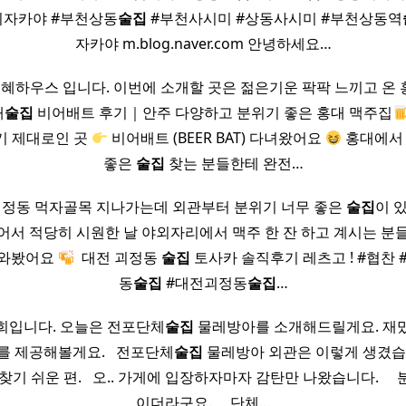
이자카야 #부천상동
술집
#부천사시미 #상동사시미 #부천상동역
자카야 m.blog.naver.com 안녕하세요…
혜하우스 입니다. 이번에 소개할 곳은 젊은기운 팍팍 느끼고 온 
대
술집
비어배트 후기｜안주 다양하고 분위기 좋은 홍대 맥주집
기 제대로인 곳
비어배트 (BEER BAT) 다녀왔어요
홍대에서 
좋은
술집
찾는 분들한테 완전…
괴정동 먹자골목 지나가는데 외관부터 분위기 너무 좋은
술집
이 
어서 적당히 시원한 날 야외자리에서 맥주 한 잔 하고 계시는 분
녀와봤어요
​ 대전 괴정동
술집
토사카 솔직후기 레츠고 ! #협찬 
동
술집
#대전괴정동
술집
…
희입니다. 오늘은 전포단체
술집
물레방아를 소개해드릴게요. 재밌
 제공해볼게요. ​ ​ 전포단체
술집
물레방아 외관은 이렇게 생겼습
 쉬운 편. ​ ​ 오.. 가게에 입장하자마자 감탄만 나왔습니다. ​ ​ ​
이더라구요. ​ ​ ​ ​ 단체…