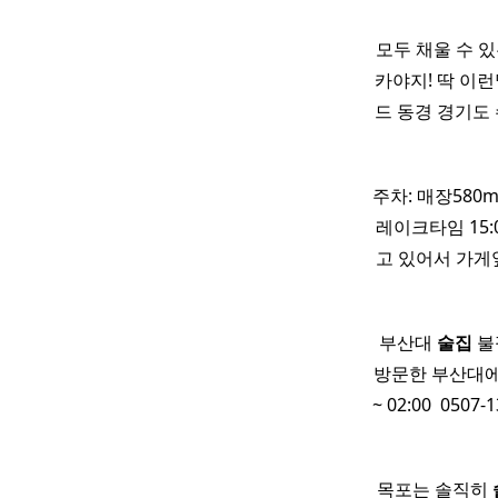
모두 채울 수 
카야지! 딱 이
드 동경 경기도 
주차: 매장580m
레이크타임 15:0
고 있어서 가게
부산대
술집
불
방문한 부산대에 위
~ 02:00 ​ 05
목포는 솔직히