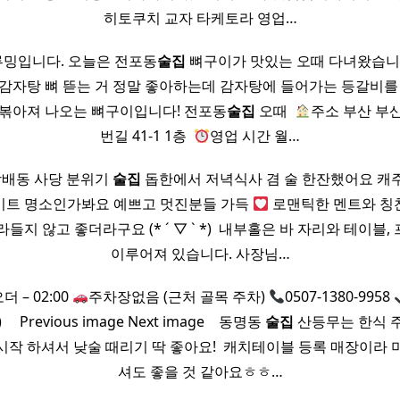
히토쿠치 교자 타케토라 영업…
밍입니다. 오늘은 전포동
술집
뼈구이가 맛있는 오때 다녀왔습니다.
감자탕 뼈 뜯는 거 정말 좋아하는데 감자탕에 들어가는 등갈비를
 볶아져 나오는 뼈구이입니다! 전포동
술집
오때 ​
주소 부산 부
번길 41-1 1층 ​
영업 시간 월…
 방배동 사당 분위기
술집
돕한에서 저녁식사 겸 술 한잔했어요 캐
이트 명소인가봐요 예쁘고 멋진분들 가득
로맨틱한 멘트와 칭
지 않고 좋더라구요 (* ´ ▽ ` *) ​ 내부홀은 바 자리와 테이
이루어져 있습니다. 사장님…
더 – 02:00
주차장없음 (근처 골목 주차)
0507-1380-9958
​ ​ Previous image Next image ​ ​ ​ 동명동
술집
산등무는 한식 
시작 하셔서 낮술 때리기 딱 좋아요! ​ 캐치테이블 등록 매장이라 
셔도 좋을 것 같아요ㅎㅎ…