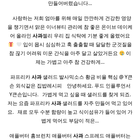
만들어버렸습니다…
​ ​ ​ 사랑하는 저희 엄마를 위해 매일 깐깐하게 건강한 영양
을 챙기면서 맑은 이너뷰티 관리에 참 좋은 온이브 데이케
어 올라인
사과
젤리 우리 집 식탁에 기분 좋게 올렸어요
​
입이 몹시 심심하고 훅 출출할 때 달달한 군것질을
참 끊기 어려워 미운 간식을 아주 달고 살았거든요
이
제는 가볍고 아주 참 건강하게…
​ ​ 파프리카
사과
샐러드 발사믹소스 황금 비율 핵심 @ Y큰
손 외식같은 집밥레시피 ​ ​ ​ 안녕하세요. 푸드 인플루언서
Y큰손입니다. ​ ​ 가볍게 먹고 싶을 때 샐러드를 찾게 되죠.
저는 요즘 파프리카
사과
샐러드를 자주 만들어 먹고 있어
요. ​ ​ 재료 모두 수분 함량이 높고 식이섬유가 들어 있어 가
볍게 먹어도 부담이 적은…
애플버터 홈브런치 애플버터
사과
스프레드 애플버터는