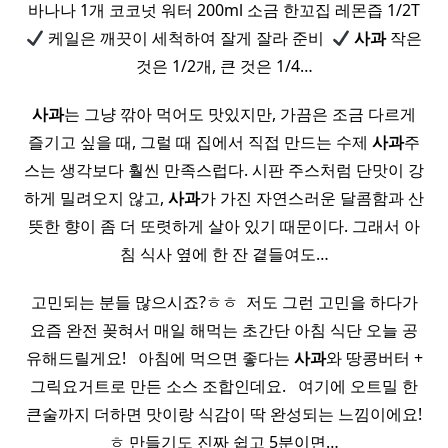
바나나 1개 코코넛 워터 200ml 소금 한꼬집 레몬즙 1/2T
케일은 깨끗이 세척하여 잘게 잘라 준비 ​
사과
작은
것은 1/2개, 큰 것은 1/4…
사과
는 그냥 깎아 먹어도 맛있지만, 가끔은 조금 다르게
즐기고 싶을 때, 그럴 때 집에서 직접 만드는 수제
사과
주
스는 생각보다 훨씬 만족스럽다. 시판 주스처럼 단맛이 강
하게 밀려오지 않고,
사과
가 가진 자연스러운 달콤함과 산
뜻한 향이 좀 더 또렷하게 살아 있기 때문이다. 그래서 아
침 식사 옆에 한 잔 곁들여도…
고민되는 분들 많으시죠?ㅎㅎ ​ 저도 그런 고민을 하다가
요즘 완전 꽂혀서 매일 해먹는 초간단 아침 식단 오늘 공
유해드릴게요! ​ ​ 아침에 먹으면 좋다는
사과
와 땅콩버터 +
그릭요거트로 만든 소스 조합인데요. ​ ​ 여기에 오트밀 한
큰술까지 더하면 맛이랑 식감이 딱 완성되는 느낌이에요!
ㅎ 만들기도 진짜 쉽고 5분이면…