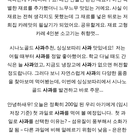
별한 재료를 추가했더니 느무느무 맛있는 거에요. 사실 이
재료는 전혀 생각지도 못했는데 그 재료를 넣은 뒤로는 저
희집 카레맛의 필살기가 되었어요. 공유할게요. 재료 고형
카레 4인분 소고기는 취향껏…
시나노골드
사과
추천, 싱싱보따리
사과
맛있네요! ​ 저는
어릴 때부터
사과
를 정말 좋아했어요. 학교 다닐 때도 간
식은 늘
사과
였고, 지금도 냉장고에
사과
가 없으면 허전할
정도랍니다. 그러다 보니 자연스럽게
사과
의 다양한 품종
을 찾아보며 먹어봤는데, 이번에 싱싱보따리에서 시나노
골드
사과
를 발견하고 바로 주문…
안녕하새우! 오늘은 정확히 200일 된 우리 아기에게 (임시
저장 기준) 첫 과일로
사과
를 먹여 볼 예정입니다. ​ 첫 과
일로
사과
를 선택한 이유는? – 섬유질이 풍부해서 소화가
잘 됨 – 다른 과일에 비해 알레르기 위험이 낮음 – 은은한