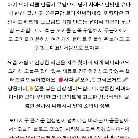
아기 오이 피클 만들기 무염으로 담기
사과
로 단맛낸 유아
식 반찬 ​ 글, 사진 @두근맘 로라 안녕하세요. 워킹맘은 간
편하고 빠르게, 초보맘도 쉽게 만드는 유아식 전문가 두근
맘 로라입니다. ​ ​ 최근 오이를 잔뜩 구입해서 두근이에게
도 오이를 이용해서 여러가지 형태로 만들어 줘보려고 고
민했는데요! ​ 처음으로 오이를…
요즘 가볍고 건강한 식단을 자주 찾아서 먹게 되더라고요.
그래서 오늘은 집에 있는 재료로 간단하면서도 맛있는 샐
러드를 만들어봤어요.
사과
,
오이,
그릭요거트,
땅콩버터,
꿀을 넣은 건강 샐러드입니다. 상큼한
사과
와
아삭한 오이,꾸덕한 그릭요거트에 고소한 땅콩버터와 달
콤한 꿀까지 더해지니 맛의 조합이 정말…
보내시구 즐거운 일상만이 넘쳐나길 바라는 마음을담아
서~ 오늘의 블로그 포스팅 시작해보도록 하겠습니다~ 제
가 오늘 여러분들에게 소개시켜드릴 제품은
사과
복숭아