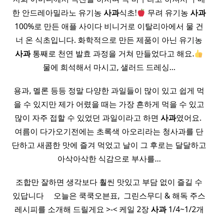
한 안드레아밀라노 유기농
사과
식초!
무려 유기농
사과
100%로 만든 애플 사이다 비니거로 이탈리아에서 물 건
너 온 식초입니다. 화학적으로 만든 제품이 아닌 유기농
사과
통째로 천연 발효 과정을 거쳐 만들었다고 해요.
물에 희석해서 마시고, 샐러드 드레싱…
용과, 멜론 등등 정말 다양한 과일들이 많이 있고 쉽게 먹
을 수 있지만 제가 어렸을 때는 가장 흔하게 먹을 수 있고
많이 자주 접할 수 있었던 과일이라고 하면
사과
였어요. ​
여름이 다가오기전에는 초록색 아오리라는 청사과를 단
단하고 새콤한 맛에 즐겨 먹었고 날이 그 후로는 달달하고
아삭아삭한 식감으로 부사를…
조합만 잘하면 생각보다 훨씬 맛있고 부담 없이 즐길 수
있답니다 ​ ​ ​ ​ 오늘은 쿡쿡오븐표, ​​ 그린스무디 & 해독 주스
레시피를 소개해 드릴게요 >-< 케일 2장
사과
1/4~1/2개