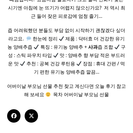
시기엔 아침에 눈 뜨기가 어렵지 않으신가요? ​ 저 역시 최
근 들어 잦은 피로감에 엄청 졸기…
즙 어려워했던 분들도 부담 없이 시작하기 괜찮겠다 싶더
라고요. ​
한눈에 정리
제품 : 닥터효 더 건강한 유기
농 양배추즙
특징 : 유기농 양배추 +
사과
즙 조합
구
성 : 스틱 파우치 타입
맛 : 양배추 향 부담 적은 부드러
운 맛
추천 : 공복 건강 루틴용
장점 : 휴대 간편 / 먹
기 편한 유기농 양배추즙 깔끔…
어버이날 부모님 선물 추천 찾고 계신다면 오늘 후기 참고
해 보세요
​ 목차 어버이날 부모님 선물