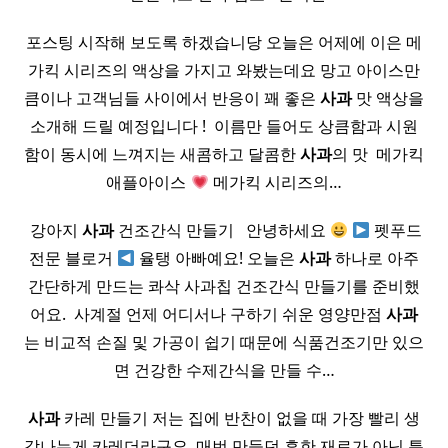
포스팅 시작해 보도록 하겠습니당 오늘은 어제에 이은 메
가킥 시리즈의 액상을 가지고 와봤는데요 망고 아이스만
큼이나 고객님들 사이에서 반응이 꽤 좋은
사과
맛 액상을
소개해 드릴 예정입니다 ! ​ 이름만 들어도 상큼함과 시원
함이 동시에 느껴지는 새콤하고 달콤한
사과
의 맛 ​ 메가킥
애플아이스
메가킥 시리즈의…
​ 강아지
사과
건조간식 만들기 ​ ​ 안녕하세요
펫푸드
전문 블로거
율탱 아빠예요! 오늘은
사과
하나로 아주
간단하게 만드는 콰삭 사과칩 건조간식 만들기를 준비했
어요. ​ 사계절 언제 어디서나 구하기 쉬운 영양만점
사과
는 비교적 손질 및 가공이 쉽기 때문에 식품건조기만 있으
면 건강한 수제간식을 만들 수…
사과
카레 만들기 저는 집에 반찬이 없을 때 가장 빨리 생
각나는게 카레더라구요. 매번 만들던 흔한 재료가 아닌 특