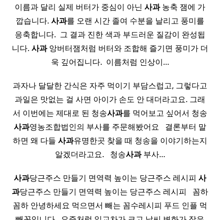
이름과 달리 실제 버터가 중심이 아닌
사과
농축 잼에 가
깝습니다.
사과
를 오랜 시간 졸여 수분을 날리고 풍미를
응축합니다. ​ 그 결과 진한 색과 부드러운 질감이 완성됩
니다.
사과
앙버터잼처럼 버터와 조합해 즐기면 풍미가 더
욱 깊어집니다. ​ 이름처럼 인상이…
과자나 달달한 간식은 자주 먹이기 부담스럽고, 그렇다고
과일은 맛없는 걸 사면 아이가 손도 안 대더라고요. 그래
서 이번에는 제대로 된 청송
사과
를 먹어보고 싶어서 청송
사과
영농조합법인의 부사를 주문해봤어요 ​ ​ 결론부터 말
하면 왜 다들
사과
유명한곳 찾을 때 청송을 이야기하는지
알겠더라고요. ​ ​ 청송
사과
부사…
사과
당근주스 만들기 면역력 높이는 당근주스 레시피
사
과
당근주스 만들기 면역력 높이는 당근주스 레시피 ​ ​ 꼼하
꼼하 안녕하세요 먹으면서 빼는 꼼수레시피 푸드 인플 먹
빼꼼입니다. ​ 요즘처럼 일교차가 크고 날씨 변화가 잦은