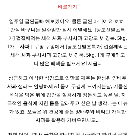
바로가기
일주일 급찐급빠 해보겠어요. 물론 급찐 아니예요 ㅎㅎ ​ ​
간식 바구니는 일주일만 잠시 이별해요. [당도선별초특
가] 껍질째먹는 세척
사과
부사
사과
고당도 햇 경북, 5kg,
1개 –
사과
| 쿠팡 쿠팡에서 [당도선별초특가] 껍질째먹는
세척
사과
부사
사과
고당도 햇 경북, 5kg, 1개 구매하고
더 많은 혜택을 받으세요! 지금…
상큼하고 아삭한 식감으로 입맛을 깨우는 완성된 양배추
사과
샐러드 안녕하세요! 몸이 무겁게 느껴지는날, 기름진
음식을 먹은 뒤에 입안을 깔끔하게 정돈하고 싶은 날, 자
극적인 음식에 지친 몸을 달래주고 싶은 날 생각나는 메뉴
가 있죠. 오늘은 위 건강에 좋은 양배추와 비타민 가득한
사과
를 활용해 가벼우면서도…
저희 어머니께서 극찬을 하시며 꼭 바꾸라고 하셔서 구매