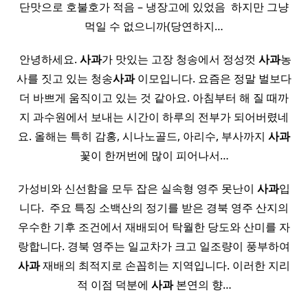
단맛으로 호불호가 적음 – 냉장고에 있었음 ​ 하지만 그냥
먹일 수 없으니까(당연하지…
​ 안녕하세요.
사과
가 맛있는 고장 청송에서 정성껏
사과
농
사를 짓고 있는 청송
사과
이모입니다. 요즘은 정말 벌보다
더 바쁘게 움직이고 있는 것 같아요. 아침부터 해 질 때까
지 과수원에서 보내는 시간이 하루의 전부가 되어버렸네
요. 올해는 특히 감홍, 시나노골드, 아리수, 부사까지
사과
꽃이 한꺼번에 많이 피어나서…
가성비와 신선함을 모두 잡은 실속형 영주 못난이
사과
입
니다. ​ 주요 특징 소백산의 정기를 받은 경북 영주 산지의
우수한 기후 조건에서 재배되어 탁월한 당도와 산미를 자
랑합니다. 경북 영주는 일교차가 크고 일조량이 풍부하여
사과
재배의 최적지로 손꼽히는 지역입니다. 이러한 지리
적 이점 덕분에
사과
본연의 향…