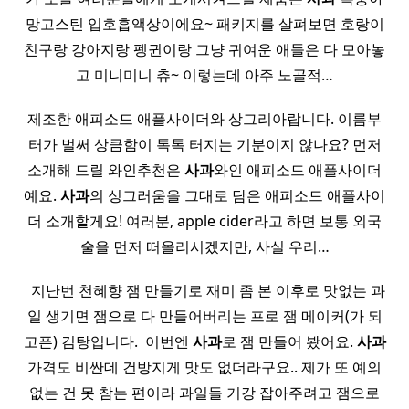
망고스틴 입호흡액상이에요~ 패키지를 살펴보면 호랑이
친구랑 강아지랑 펭귄이랑 그냥 귀여운 애들은 다 모아놓
고 미니미니 츄~ 이렇는데 아주 노골적…
제조한 애피소드 애플사이더와 상그리아랍니다. 이름부
터가 벌써 상큼함이 톡톡 터지는 기분이지 않나요? 먼저
소개해 드릴 와인추천은
사과
와인 애피소드 애플사이더
예요.
사과
의 싱그러움을 그대로 담은 애피소드 애플사이
더 소개할게요! 여러분, apple cider라고 하면 보통 외국
술을 먼저 떠올리시겠지만, 사실 우리…
​ ​ 지난번 천혜향 잼 만들기로 재미 좀 본 이후로 맛없는 과
일 생기면 잼으로 다 만들어버리는 프로 잼 메이커(가 되
고픈) 김탕입니다. ​ 이번엔
사과
로 잼 만들어 봤어요.
사과
가격도 비싼데 건방지게 맛도 없더라구요.. 제가 또 예의
없는 건 못 참는 편이라 과일들 기강 잡아주려고 잼으로