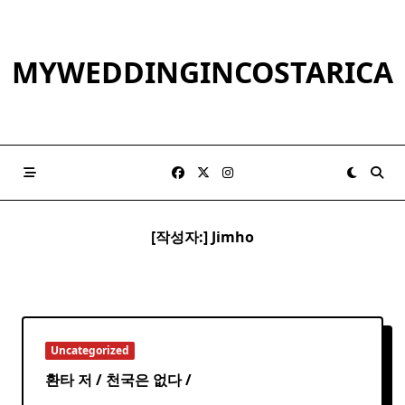
Skip
to
content
MYWEDDINGINCOSTARICA
[작성자:]
Jimho
Uncategorized
환타
저 / 천국은 없다 /