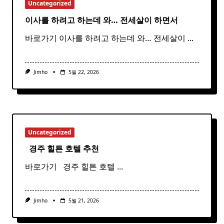
Uncategorized
이사
를 하려고 하는데 와… 전세살이 하면서
바로가기 이사를 하려고 하는데 와… 전세살이
...
Jimho
5월 22, 2026
Uncategorized
​ ​ 경주 힐튼 호텔 추천
바로가기 ​ ​ 경주 힐튼 호텔
...
Jimho
5월 21, 2026