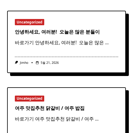
Uncategorized
안녕하세요, 여러분! ​ 오늘은 많은 분들이
바로가기 안녕하세요, 여러분! ​ 오늘은 많은
...
Jimho
5월 21, 2026
Uncategorized
여주 맛집추천 닭갈비 / 여주 밥집
바로가기 여주 맛집추천 닭갈비 / 여주
...