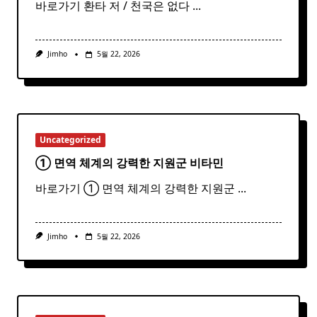
바로가기 환타 저 / 천국은 없다
...
Jimho
5월 22, 2026
Uncategorized
① 면역 체계의 강력한 지원군 비타민
바로가기 ① 면역 체계의 강력한 지원군
...
Jimho
5월 22, 2026