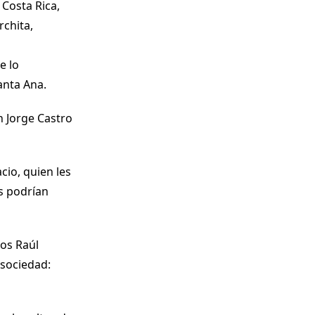
Costa Rica,
rchita,
e lo
anta Ana.
n Jorge Castro
cio, quien les
s podrían
ios Raúl
 sociedad: