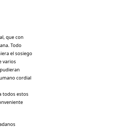
al, que con
mana. Todo
iera el sosiego
e varios
 pudieran
 humano cordial
a todos estos
conveniente
dadanos