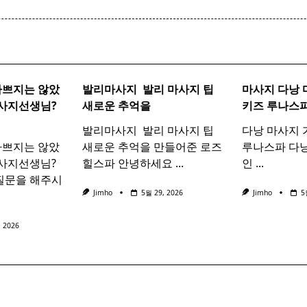
pan>
나쁘지는 않았
발리마사지 ​
발리
마사지
팁
마사지 다낭
사지
선생님?
새로운 추억을
키즈 루나스
발리마사지 ​ 발리 마사지 팁
다낭 마사지 
나쁘지는 않았
새로운 추억을 만들어준 로즈
루나스파 다낭
마사지선생님?
힐스파 안녕하세요
...
인
...
질문을 해주시
Jimho
5월 29, 2026
Jimho
5
, 2026