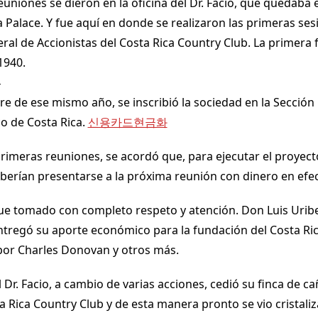
uniones se dieron en la oficina del Dr. Facio, que quedaba e
 Palace. Y fue aquí en donde se realizaron las primeras ses
al de Accionistas del Costa Rica Country Club. La primera f
1940.
4
re de ese mismo año, se inscribió la sociedad en la Sección
co de Costa Rica.
신용카드현금화
primeras reuniones, se acordó que, para ejecutar el proyecto
berían presentarse a la próxima reunión con dinero en efec
ue tomado con completo respeto y atención. Don Luis Uribe
tregó su aporte económico para la fundación del Costa Ri
por Charles Donovan y otros más.
l Dr. Facio, a cambio de varias acciones, cedió su finca de c
ta Rica Country Club y de esta manera pronto se vio cristaliz