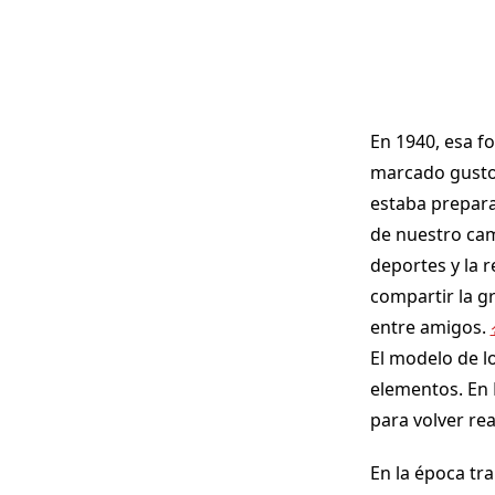
En 1940, esa f
marcado gusto 
estaba prepara
de nuestro camp
deportes y la 
compartir la gr
entre amigos.
El modelo de l
elementos. En E
para volver rea
En la época tr