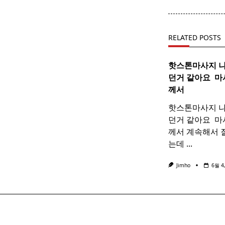
screen-
reader-
text">Page</s
RELATED POSTS
핫스톤마사지 
던거 같아요 ​
마
께서
핫스톤마사지 
던거 같아요 ​ 
께서 계속해서 
는데
...
Jimho
6월 4