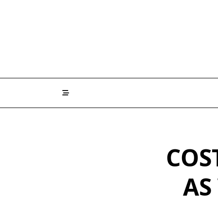
Skip
to
content
COS
AS